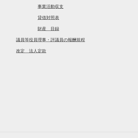
事業活動収支
貸借対照表
財産 目録
議員等役員理事・評議員の報酬規程
改定 法人定款